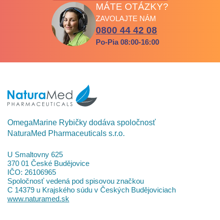
MÁTE OTÁZKY?
ZAVOLAJTE NÁM
0800 44 42 08
Po-Pia 08:00-16:00
OmegaMarine Rybičky dodáva spoločnosť
NaturaMed Pharmaceuticals s.r.o.
U Smaltovny 625
370 01 České Budějovice
IČO: 26106965
Spoločnosť vedená pod spisovou značkou
C 14379 u Krajského súdu v Českých Budějoviciach
www.naturamed.sk