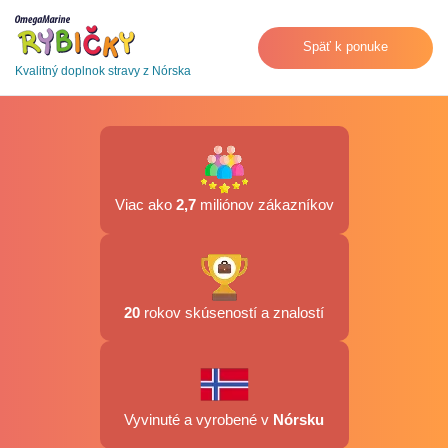
Späť k ponuke
Kvalitný doplnok stravy z Nórska
Viac ako
2,7
miliónov zákazníkov
20
rokov skúseností a znalostí
Vyvinuté a vyrobené v
Nórsku